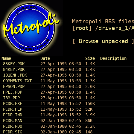
Metropoli BBS files
[
root
]
/
drivers_1
/
[
Browse unpacked
Name
Date
Size
Description
83KEY.PDK
27-Apr-1995 03:50
1.4K
84KEY.PDK
27-Apr-1995 03:50
1.4K
101ENH.PDK
27-Apr-1995 03:50
1.4K
COMMENTS.TXT
11-May-1993 15:53
1.3K
EPSON.PDP
27-Apr-1995 03:50
2.0K
HPLJ.PDP
27-Apr-1995 03:50
1.4K
IBM.PDP
27-Apr-1995 03:50
1.4K
PCDR.EXE
11-May-1993 15:52
150K
PCDR.HLP
11-May-1993 15:52
52K
PCDR.IND
11-May-1993 15:52
3.9K
PCDR.MAN
02-Jan-1980 02:45
86K
PCDR.PDO
02-Jan-1980 02:45
2.2K
PCDR.SIG
02-Jan-1980 02:45
148