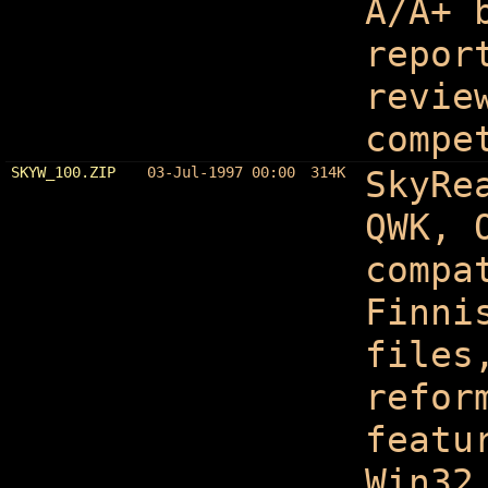
A/A+ 
repor
revie
compe
SKYW_100.ZIP
03-Jul-1997 00:00
314K
SkyRe
QWK, 
compa
Finni
files
refor
featu
Win32