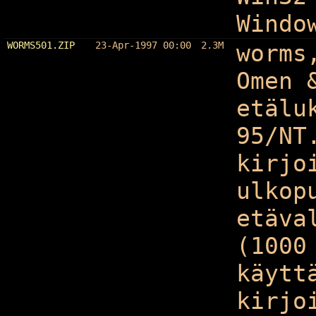
Windo
WORMS501.ZIP
23-Apr-1997 00:00
2.3M
worms
Omen 
etälu
95/NT
kirjo
ulkop
etäva
(1000
käytt
kirjo