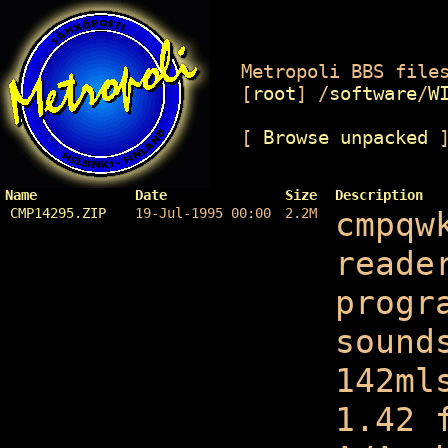
Metropoli BBS files
[
root
]
/
software
/
W
[
Browse unpacked
Name
Date
Size
Description
CMP14295.ZIP
19-Jul-1995 00:00
2.2M
cmpqw
reade
progr
sound
142ml
1.42 